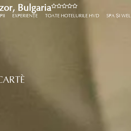
r, Bulgaria
PII
EXPERIENȚE
TOATE HOTELURILE HVD
SPA ȘI WE
CARTÈ