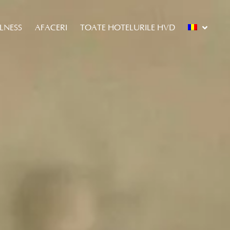
LLNESS
AFACERI
TOATE HOTELURILE HVD