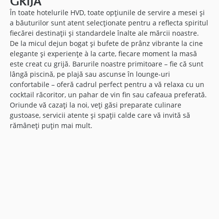
GRIJĂ
În toate hotelurile HVD, toate opțiunile de servire a mesei și
a băuturilor sunt atent selecționate pentru a reflecta spiritul
fiecărei destinații și standardele înalte ale mărcii noastre.
De la micul dejun bogat și bufete de prânz vibrante la cine
elegante și experiențe à la carte, fiecare moment la masă
este creat cu grijă. Barurile noastre primitoare – fie că sunt
lângă piscină, pe plajă sau ascunse în lounge-uri
confortabile – oferă cadrul perfect pentru a vă relaxa cu un
cocktail răcoritor, un pahar de vin fin sau cafeaua preferată.
Oriunde vă cazați la noi, veți găsi preparate culinare
gustoase, servicii atente și spații calde care vă invită să
rămâneți puțin mai mult.