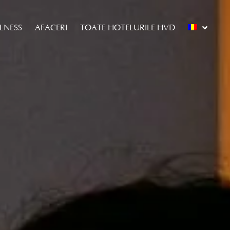
LLNESS
AFACERI
TOATE HOTELURILE HVD