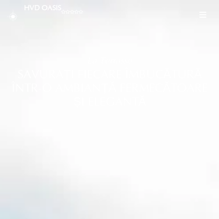
HVD OASIS
La Terrasse
SAVURAȚI FIECARE ÎMBUCĂTURĂ
ÎNTR-O AMBIANȚĂ FERMECĂTOARE
ȘI ELEGANTĂ