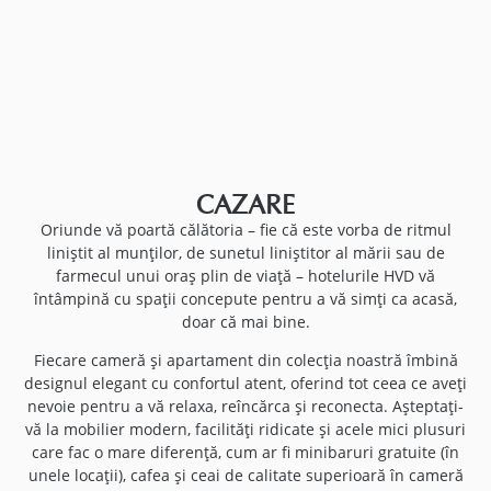
CAZARE
Oriunde vă poartă călătoria – fie că este vorba de ritmul
liniștit al munților, de sunetul liniștitor al mării sau de
farmecul unui oraș plin de viață – hotelurile HVD vă
întâmpină cu spații concepute pentru a vă simți ca acasă,
doar că mai bine.
Fiecare cameră și apartament din colecția noastră îmbină
designul elegant cu confortul atent, oferind tot ceea ce aveți
nevoie pentru a vă relaxa, reîncărca și reconecta. Așteptați-
vă la mobilier modern, facilități ridicate și acele mici plusuri
care fac o mare diferență, cum ar fi minibaruri gratuite (în
unele locații), cafea și ceai de calitate superioară în cameră