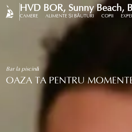
HVD BOR, Sunny Beach, B
CAMERE
ALIMENTE ȘI BĂUTURI
COPII
EXPE
Bar la piscină
OAZA TA PENTRU MOMENTE