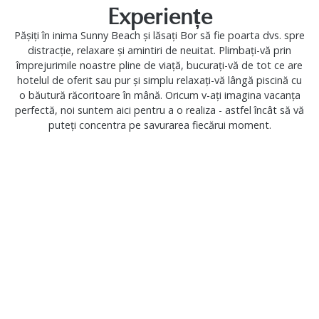
Experiențe
Pășiți în inima Sunny Beach și lăsați Bor să fie poarta dvs. spre
distracție, relaxare și amintiri de neuitat. Plimbați-vă prin
împrejurimile noastre pline de viață, bucurați-vă de tot ce are
hotelul de oferit sau pur și simplu relaxați-vă lângă piscină cu
o băutură răcoritoare în mână. Oricum v-ați imagina vacanța
perfectă, noi suntem aici pentru a o realiza - astfel încât să vă
puteți concentra pe savurarea fiecărui moment.