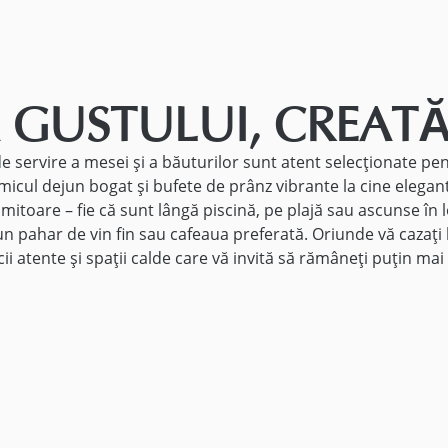
 GUSTULUI, CREATĂ
e servire a mesei și a băuturilor sunt atent selecționate pentru
micul dejun bogat și bufete de prânz vibrante la cine elegan
imitoare – fie că sunt lângă piscină, pe plajă sau ascunse în 
un pahar de vin fin sau cafeaua preferată. Oriunde vă cazați 
cii atente și spații calde care vă invită să rămâneți puțin mai