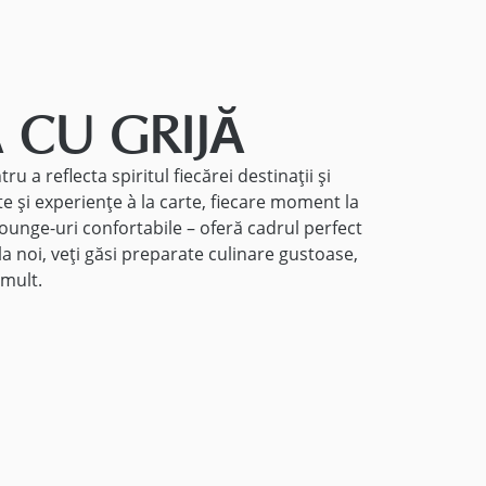
 CU GRIJĂ
 a reflecta spiritul fiecărei destinații și
te și experiențe à la carte, fiecare moment la
lounge-uri confortabile – oferă cadrul perfect
la noi, veți găsi preparate culinare gustoase,
 mult.