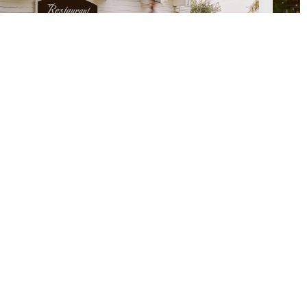
RESTAURANT DE PEȘTE A-LA-CARTE
Fructe de mare proaspete, preparate cu grijă și asociate cu
priveliști uimitoare