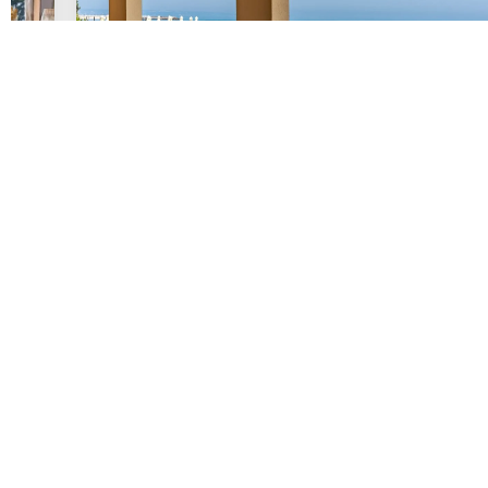
A-LA-CARTE SEA VIEW RESTAURANT
ROMANTICA
Eleganță à la carte și abundență de bufet, una lângă alta