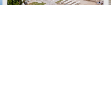
EVADAREA DVS. DE COASTĂ PENTRU
REFACERE
Răcorire și relaxare la doar câțiva pași de mare