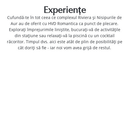
Experiențe
Cufundă-te în tot ceea ce complexul Riviera și Nisipurile de
Aur au de oferit cu HVD Romantica ca punct de plecare.
Explorați împrejurimile liniștite, bucurați-vă de activitățile
din stațiune sau relaxați-vă la piscină cu un cocktail
răcoritor. Timpul dvs. aici este atât de plin de posibilități pe
cât doriți să fie - iar noi vom avea grijă de restul.