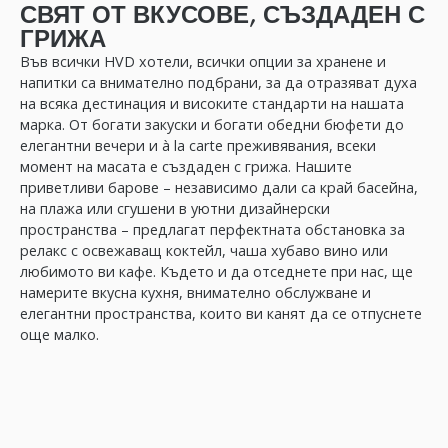
СВЯТ ОТ ВКУСОВЕ, СЪЗДАДЕН С
ГРИЖА
Във всички HVD хотели, всички опции за хранене и
напитки са внимателно подбрани, за да отразяват духа
на всяка дестинация и високите стандарти на нашата
марка. От богати закуски и богати обедни бюфети до
елегантни вечери и à la carte преживявания, всеки
момент на масата е създаден с грижа. Нашите
приветливи барове – независимо дали са край басейна,
на плажа или сгушени в уютни дизайнерски
пространства – предлагат перфектната обстановка за
релакс с освежаващ коктейл, чаша хубаво вино или
любимото ви кафе. Където и да отседнете при нас, ще
намерите вкусна кухня, внимателно обслужване и
елегантни пространства, които ви канят да се отпуснете
още малко.