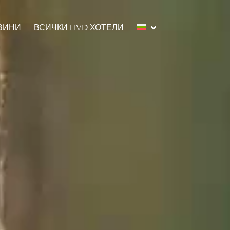
ВИНИ
ВСИЧКИ HVD ХОТЕЛИ