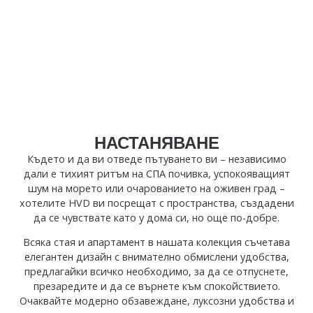
НАСТАНЯВАНЕ
Където и да ви отведе пътуването ви – независимо
дали е тихият ритъм на СПА почивка, успокояващият
шум на морето или очарованието на оживен град –
хотелите HVD ви посрещат с пространства, създадени
да се чувствате като у дома си, но още по-добре.
Всяка стая и апартамент в нашата колекция съчетава
елегантен дизайн с внимателно обмислени удобства,
предлагайки всичко необходимо, за да се отпуснете,
презаредите и да се върнете към спокойствието.
Очаквайте модерно обзавеждане, луксозни удобства и