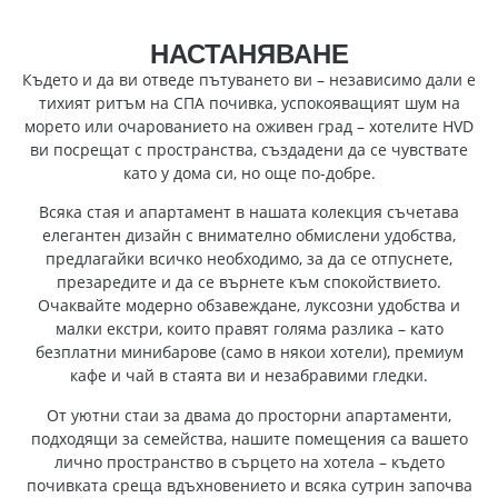
НАСТАНЯВАНЕ
Където и да ви отведе пътуването ви – независимо дали е
тихият ритъм на СПА почивка, успокояващият шум на
морето или очарованието на оживен град – хотелите HVD
ви посрещат с пространства, създадени да се чувствате
като у дома си, но още по-добре.
Всяка стая и апартамент в нашата колекция съчетава
елегантен дизайн с внимателно обмислени удобства,
предлагайки всичко необходимо, за да се отпуснете,
презаредите и да се върнете към спокойствието.
Очаквайте модерно обзавеждане, луксозни удобства и
малки екстри, които правят голяма разлика – като
безплатни минибарове (само в някои хотели), премиум
кафе и чай в стаята ви и незабравими гледки.
От уютни стаи за двама до просторни апартаменти,
подходящи за семейства, нашите помещения са вашето
лично пространство в сърцето на хотела – където
почивката среща вдъхновението и всяка сутрин започва