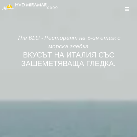
HVD MIRAMAR
The BLU - Ресторант на 6-ия етаж с
морска гледка
ВКУСЪТ НА ИТАЛИЯ СЪС
ЗАШЕМЕТЯВАЩА ГЛЕДКА.