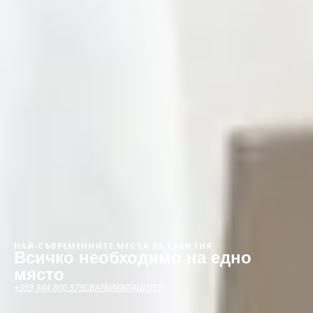
Конференции и
събития в HVD Hotels
НАЙ-СЪВРЕМЕННИТЕ МЕСТА ЗА СЪБИТИЯ
Всичко необходимо на едно
място
+359 884 800 979
СВАТБИ
КАПАЦИТЕТ