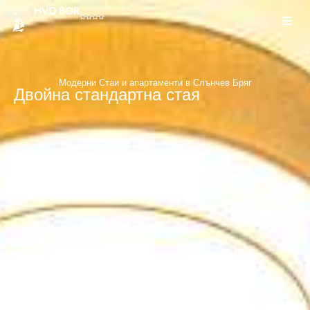
HVD BOR
Модерни Стаи и апартаменти в Слънчев Бряг
Двойна стандартна стая