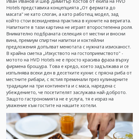
Иван Иванов и шеф Димитър Костов от екипа на HVD
Hotels представиха концепцията „От фермата до
масата" не като слоган, а като работещ модел, зад
който стои всекидневна практика в кухните на веригата.
Напитките в тази картина не играят второстепенна роля.
Внимателно подбраната селекция от местни и вносни
вина, премиум спиртни напитки и коктейлни
предложения допълват менютата с нужната изисканост.
В крайна сметка „Изкуството на гостоприемството" -
мотото на HVD Hotels не е просто красива фраза върху
фирмена брошура. Това е кредо, което задължава и се
изпълнява всеки ден в десетките кухни: с прясна риба от
местните рибари, с ястия преминали през кулинарните
традиции на три континента и с маса, наредена с
убеждението, че посетителят заслужава най-доброто.
Защото гастрономията не е услуга, тя е израз на
уважение към гостите на нашите хотели.