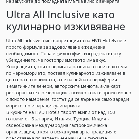
на закуската до последната глътка вино с вечерята.
Ultra All Inclusive като
кулинарно изживяване
Ultra All Inclusive в интерпретацията на HVD Hotels не е
просто формула за задоволяване ежедневна
необходимост. Това е философия, изградена върху
убеждението, че гостоприемството има вкус.
Концепцията, която веригата развива в своите хотели
по Черноморието, поставя кулинарното изживяване в
центъра на почивката, а не на нейната периферия.
Тематичните вечери, авторските менюта, а-ла-карт
ресторантите с резервация - всичко това е проектирано
с ясното намерение: гостът да се върне не само заради
морето, но и заради кулинарията.
В кухните на HVD Hotels творят екипи от над 150
готвачи от България, Италия, Турция, Индия -
своеобразна международна гастрономическа
организация, в която всяка кулинарна традиция е
представена по автентичен начин. В турските