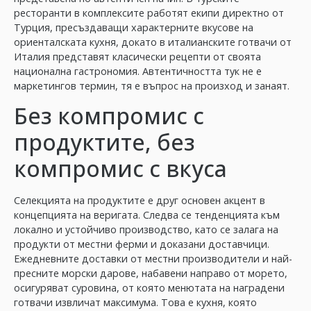
ресторанти в комплексите работят екипи директно от
Турция, пресъздаващи характерните вкусове на
ориенталската кухня, докато в италианските готвачи от
Италия представят класически рецепти от своята
национална гастрономия. Автентичността тук не е
маркетингов термин, тя е въпрос на произход и занаят.
Без компромис с
продуктите, без
компромис с вкуса
Селекцията на продуктите е друг основен акцент в
концепцията на веригата. Следва се тенденцията към
локално и устойчиво производство, като се залага на
продукти от местни ферми и доказани доставчици.
Ежедневните доставки от местни производители и най-
пресните морски дарове, набавени направо от морето,
осигуряват суровина, от която менютата на наградени
готвачи извличат максимума. Това е кухня, която