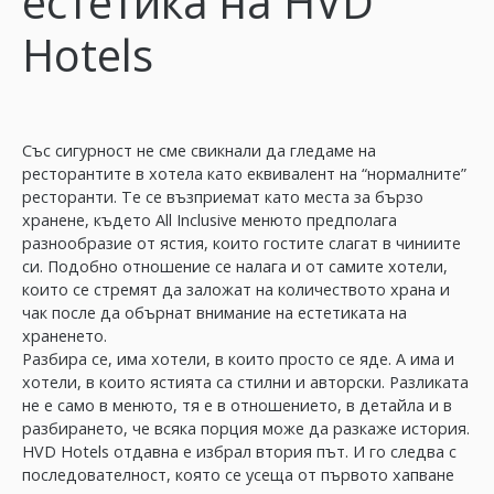
естетика на HVD
Hotels
Със сигурност не сме свикнали да гледаме на
ресторантите в хотела като еквивалент на “нормалните”
ресторанти. Те се възприемат като места за бързо
хранене, където All Inclusive менюто предполага
разнообразие от ястия, които гостите слагат в чиниите
си. Подобно отношение се налага и от самите хотели,
които се стремят да заложат на количеството храна и
чак после да обърнат внимание на естетиката на
храненето.
Разбира се, има хотели, в които просто се яде. А има и
хотели, в които ястията са стилни и авторски. Разликата
не е само в менюто, тя е в отношението, в детайла и в
разбирането, че всяка порция може да разкаже история.
HVD Hotels отдавна е избрал втория път. И го следва с
последователност, която се усеща от първото хапване