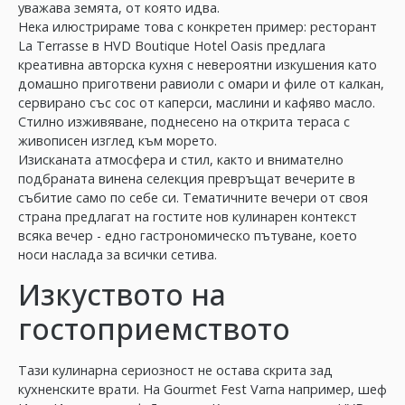
уважава земята, от която идва.
Нека илюстрираме това с конкретен пример: ресторант
La Terrasse в HVD Boutique Hotel Oasis предлага
креативна авторска кухня с невероятни изкушения като
домашно приготвени равиоли с омари и филе от калкан,
сервирано със сос от каперси, маслини и кафяво масло.
Стилно изживяване, поднесено на открита тераса с
живописен изглед към морето.
Изисканата атмосфера и стил, както и внимателно
подбраната винена селекция превръщат вечерите в
събитие само по себе си. Тематичните вечери от своя
страна предлагат на гостите нов кулинарен контекст
всяка вечер - едно гастрономическо пътуване, което
носи наслада за всички сетива.
Изкуството на
гостоприемството
Тази кулинарна сериозност не остава скрита зад
кухненските врати. На Gourmet Fest Varna например, шеф