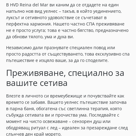
В HVD Reina del Mar ви каним да се отдадете на един
напълно нов вид уелнес – такъв, в който уединението,
луксът и сетивното удоволствие се съчетават в
перфектна хармония. Нашето частно СПА преживяване
не е просто услуга; това е частно бягство, предназначено
да обнови тялото, ума и духа ви.
Независимо дали празнувате специален повод или
просто радостта от съществуването, това ексклузивно спа
пътешествие е изцяло ваше, за да го споделите.
Преживяване, специално за
вашите сетива
Влезте в личното си времеубежище и почувствайте как
времето се забавя. Вашето уелнес пътешествие започва
в парна баня, обогатена със светлинна терапия, която
събужда сетивата ви и прочиства ума. Последвайте с
момент на чисто освежаване – сензорен душ или
ободряващ ритуал с лед – идеален за презареждане след
слънчев ден край морето.