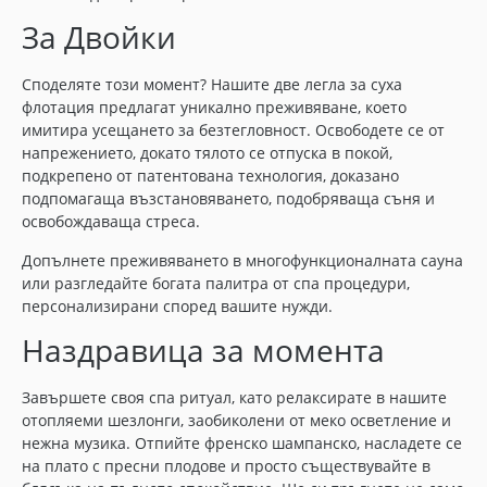
За Двойки
Споделяте този момент? Нашите две легла за суха
флотация предлагат уникално преживяване, което
имитира усещането за безтегловност. Освободете се от
напрежението, докато тялото се отпуска в покой,
подкрепено от патентована технология, доказано
подпомагаща възстановяването, подобряваща съня и
освобождаваща стреса.
Допълнете преживяването в многофункционалната сауна
или разгледайте богата палитра от спа процедури,
персонализирани според вашите нужди.
Наздравица за момента
Завършете своя спа ритуал, като релаксирате в нашите
отопляеми шезлонги, заобиколени от меко осветление и
нежна музика. Отпийте френско шампанско, насладете се
на плато с пресни плодове и просто съществувайте в