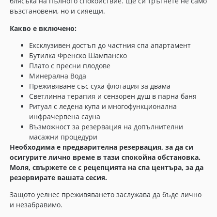
блясъка на пълното спокойствие. Ще си тръгнете не само
възстановени, но и сияещи.
Какво е включено:
Ексклузивен достъп до частния спа апартамент
Бутилка Френско Шампанско
Плато с пресни плодове
Минерална Вода
Преживяване със суха флотация за двама
Светлинна терапия и сензорен душ в парна баня
Ритуал с ледена купа и многофункционална
инфрачервена сауна
Възможност за резервация на допълнителни
масажни процедури
Необходима е предварителна резервация, за да си
осигурите лично време в тази спокойна обстановка.
Моля, свържете се с рецепцията на спа центъра, за да
резервирате вашата сесия.
Защото уелнес преживяването заслужава да бъде лично
и незабравимо.