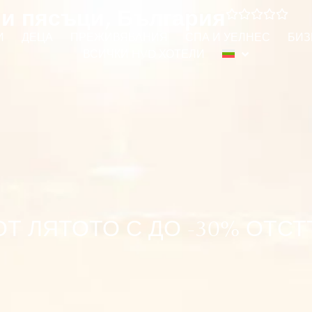
тни пясъци, България
И
ДЕЦА
ПРЕЖИВЯВАНИЯ
СПА И УЕЛНЕС
БИЗ
ВСИЧКИ HVD ХОТЕЛИ
Т ЛЯТОТО С ДО -30% ОТС